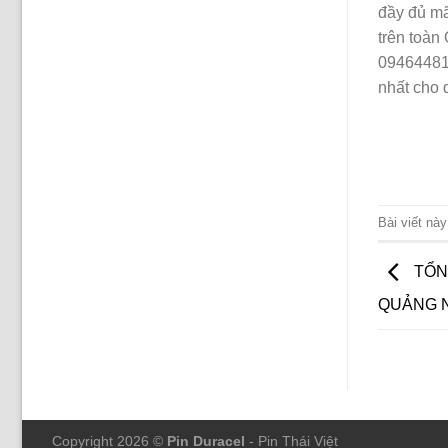
đầy đủ mã
trên toàn
094644818
nhất cho 
Bài viết nà
TỔNG
QUẢNG 
Copyright 2026 ©
Pin Duracel
- Pin Thái Việt