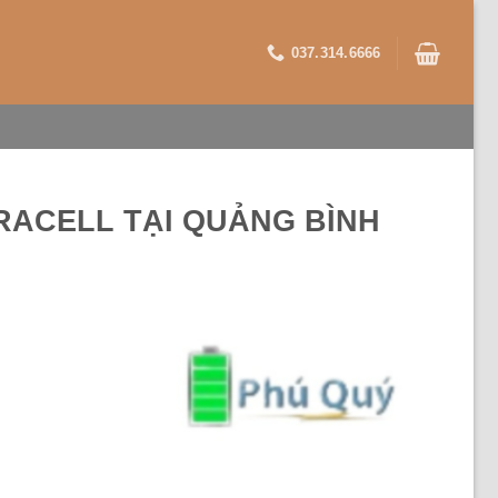
037.314.6666
URACELL TẠI QUẢNG BÌNH