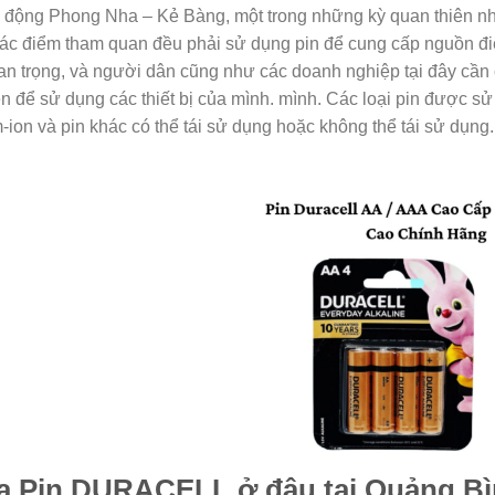
ới động Phong Nha – Kẻ Bàng, một trong những kỳ quan thiên nhi
ác điểm tham quan đều phải sử dụng pin để cung cấp nguồn điện
an trọng, và người dân cũng như các doanh nghiệp tại đây cần
n để sử dụng các thiết bị của mình. mình. Các loại pin được sử
m-ion và pin khác có thể tái sử dụng hoặc không thể tái sử dụng.
a Pin DURACELL ở đâu tại Quảng B