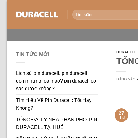
Bỏ
qua
Tìm
kiếm:
nội
dung
DURACELL
TIN TỨC MỚI
TỔNG
Lịch sử pin duracell, pin duracell
ĐĂNG VÀO
gồm những loại nào? pin duracell có
sạc được không?
Tìm Hiểu Về Pin Duracell: Tốt Hay
Không?
27
Th3
TỔNG ĐẠI LÝ NHÀ PHÂN PHỐI PIN
DURACELL TẠI HUẾ