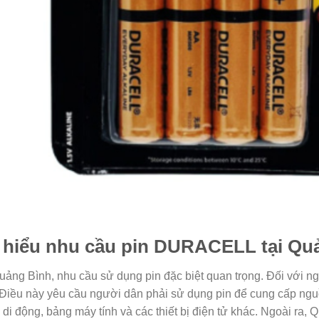
 hiểu nhu cầu pin DURACELL tại Qu
Quảng Bình, nhu cầu sử dụng pin đặc biệt quan trọng. Đối với n
 Điều này yêu cầu người dân phải sử dụng pin để cung cấp nguồn
i di động, bảng máy tính và các thiết bị điện tử khác. Ngoài ra,