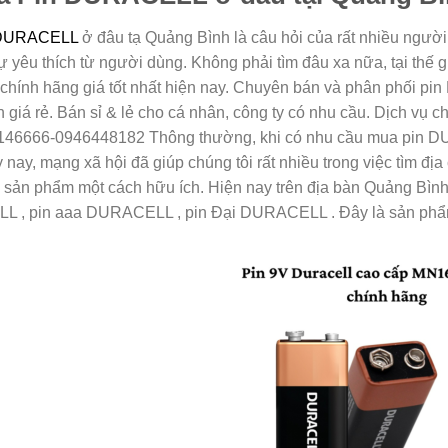
 DURACELL
ở đâu tạ Quảng Bình là câu hỏi của rất nhiều ngư
sự yêu thích từ người dùng. Không phải tìm đâu xa nữa, tại thế
chính hãng giá tốt nhất hiện nay. Chuyên bán và phân phối pi
ín giá rẻ. Bán sỉ & lẻ cho cá nhân, công ty có nhu cầu. Dịch vụ
146666-0946448182 Thông thường, khi có nhu cầu mua pin D
 nay, mạng xã hội đã giúp chúng tôi rất nhiều trong việc tìm đị
sản phẩm một cách hữu ích. Hiện nay trên địa bàn Quảng Bìn
, pin aaa DURACELL , pin Đại DURACELL . Đây là sản phẩm khô