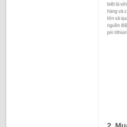
biệt là v
hàng và c
lớn và qu
nguồn điệ
pin lithiu
2. Mu