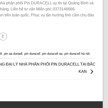
 nhà phân phối Pin DURACELL uy tín tại Quảng Bình và
hàng. Liên hệ tư vấn Miễn phí: 0373146666-
nơi trên toàn quốc. Phục vụ tận hưởng tình cảm chu đáo
ll
,
pin aa duraell
,
pin duracell
,
pin duracell aa
,
pin duracell hà nôi
.
NG ĐẠI LÝ NHÀ PHÂN PHỐI PIN DURACELL TẠI BẮC
KẠN