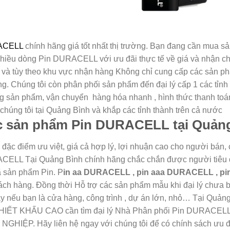
ACELL
chính hãng giá tốt nhất thị trường. Bạn đang cần mua sả
hiều dòng Pin DURACELL với ưu đãi thực tế về giá và nhận chí
 và tùy theo khu vực nhận hàng Không chỉ cung cấp các sản 
g. Chúng tôi còn phân phối sản phẩm đến đại lý cấp 1 các tỉn
g sản phẩm, vận chuyển hàng hóa nhanh , hình thức thanh toán
chúng tôi tại Quảng Bình và khắp các tỉnh thành trên cả nước
c sản phẩm Pin DURACELL tại Quản
 đặc điểm ưu việt, giá cả hợp lý, lợi nhuận cao cho người bán
CELL Tại Quảng Bình chính hãng chắc chắn được người tiêu 
 sản phẩm Pin. P
in aa DURACELL , pin aaa DURACELL , p
ách hàng. Đồng thời Hỗ trợ các sản phẩm mẫu khi đại lý chưa b
ậy nếu bạn là cửa hàng, công trình , dự án lớn, nhỏ… Tại Qu
IẾT KHẤU CAO cần tìm đại lý Nhà Phân phối Pin DURACELL
HIỆP. Hãy liên hệ ngay với chúng tôi để có chính sách ưu đã