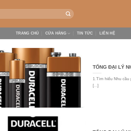
TRANG CHỦ
CỬA HÀNG
TIN TỨC
LIÊN HỆ
TỔNG ĐẠI LÝ N
1.Tìm hiểu Nhu cầu
[...]