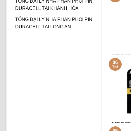
TỔNG ĐẠI LÝ NHÀ PHÂN PHỐI PIN
DURACELL TẠI KHÁNH HÒA
TỔNG ĐẠI LÝ NHÀ PHÂN PHỐI PIN
DURACELL TẠI LONG AN
06
Th5
05