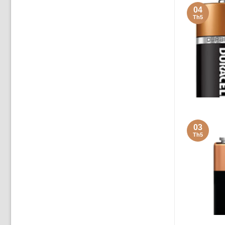
04
Th5
03
Th5