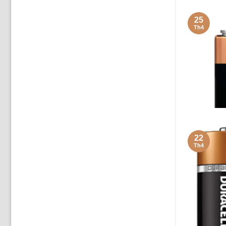
25
Th4
22
Th4