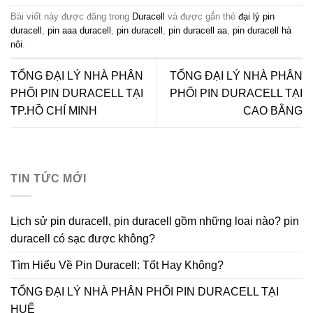
Bài viết này được đăng trong
Duracell
và được gắn thẻ
đại lý pin
duracell
,
pin aaa duracell
,
pin duracell
,
pin duracell aa
,
pin duracell hà
nôi
.
TỔNG ĐẠI LÝ NHÀ PHÂN
TỔNG ĐẠI LÝ NHÀ PHÂN
PHỐI PIN DURACELL TẠI
PHỐI PIN DURACELL TẠI
TP.HỒ CHÍ MINH
CAO BẰNG
TIN TỨC MỚI
Lịch sử pin duracell, pin duracell gồm những loại nào? pin
duracell có sạc được không?
Tìm Hiểu Về Pin Duracell: Tốt Hay Không?
TỔNG ĐẠI LÝ NHÀ PHÂN PHỐI PIN DURACELL TẠI
HUẾ