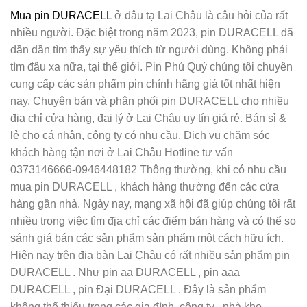
Mua pin DURACELL
ở đâu tạ Lai Châu là câu hỏi của rất
nhiều người. Đặc biệt trong năm 2023, pin DURACELL đã
dần dần tìm thấy sự yêu thích từ người dùng. Không phải
tìm đâu xa nữa, tại thế giới. Pin Phú Quý chúng tôi chuyên
cung cấp các sản phẩm pin chính hãng giá tốt nhất hiện
nay. Chuyên bán và phân phối pin DURACELL cho nhiều
địa chỉ cửa hàng, đại lý ở Lai Châu uy tín giá rẻ. Bán sỉ &
lẻ cho cá nhân, công ty có nhu cầu. Dịch vụ chăm sóc
khách hàng tận nơi ở Lai Châu Hotline tư vấn
0373146666-0946448182 Thông thường, khi có nhu cầu
mua pin DURACELL , khách hàng thường đến các cửa
hàng gần nhà. Ngày nay, mạng xã hội đã giúp chúng tôi rất
nhiều trong việc tìm địa chỉ các điểm bán hàng và có thể so
sánh giá bán các sản phẩm sản phẩm một cách hữu ích.
Hiện nay trên địa bàn Lai Châu có rất nhiều sản phẩm pin
DURACELL . Như pin aa DURACELL , pin aaa
DURACELL , pin Đại DURACELL . Đây là sản phẩm
không thể thiếu trong các gia đình, công ty , nhà kho.