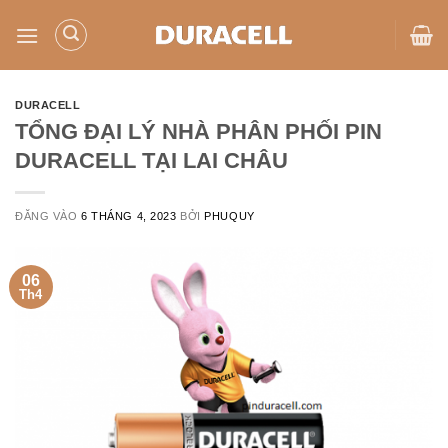
Bỏ
qua
nội
dung
DURACELL
TỔNG ĐẠI LÝ NHÀ PHÂN PHỐI PIN
DURACELL TẠI LAI CHÂU
ĐĂNG VÀO
6 THÁNG 4, 2023
BỞI
PHUQUY
06
Th4