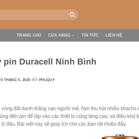
TRANG CHỦ
CỬA HÀNG
TIN TỨC
LIÊN HỆ
ý pin Duracell Ninh Bình
23 THÁNG 5, 2020
BỞI
PHUQUY
 vùng đất danh thắng vạn người mê. Nơi thu hút nhiều khachs du l
ùng đến pin để lắp vào các thiết bị cũng tăng cao. và điều khó k
 ở đâu. Bài viết này sẽ giúp ích cho các bạn rất nhiều đấy.