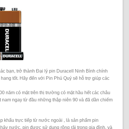
ác bạn, trở thành Đại lý pin Duracell Ninh Bình chính
n hang tốt. Hãy đến với Pin Phú Quý sẽ hỗ trợ giúp các
100 năm có mặt trên thị trường có mặt hầu hết các châu
việt nam ngay từ đầu những thập niên 90 và đã dần chiếm
p khẩu trực tiếp từ nước ngoài , là sản phẩm pin
chảy nước. pin được sử dụng rộng rãi trong gia đình, và