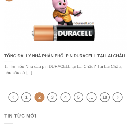
TỔNG ĐẠI LÝ NHÀ PHÂN PHỐI PIN DURACELL TẠI LAI CHÂU
1.Tìm hiểu Nhu cầu pin DURACELL tại Lai Châu? Tại Lai Châu,
nhu cầu sử [...]
1
2
3
4
5
…
10
TIN TỨC MỚI