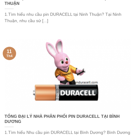
THUẬN
1.Tìm hiểu nhu cầu pin DURACELL tại Ninh Thuận? Tại Ninh
Thuận, nhu cầu sử [...]
11
Th4
TỔNG ĐẠI LÝ NHÀ PHÂN PHỐI PIN DURACELL TẠI BÌNH
DƯƠNG
1.Tìm hiểu Nhu cầu pin DURACELL tại Bình Dương? Bình Dương