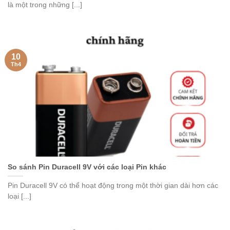
là một trong những [...]
10
Th4
So sánh Pin Duracell 9V với các loại Pin khác
Pin Duracell 9V có thể hoạt động trong một thời gian dài hơn các
loại [...]