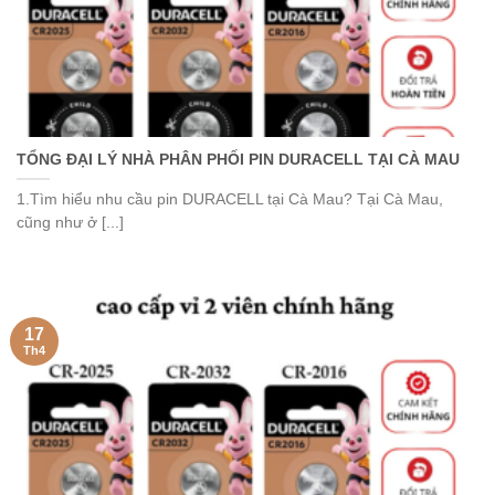
TỔNG ĐẠI LÝ NHÀ PHÂN PHỐI PIN DURACELL TẠI CÀ MAU
1.Tìm hiểu nhu cầu pin DURACELL tại Cà Mau? Tại Cà Mau,
cũng như ở [...]
17
Th4