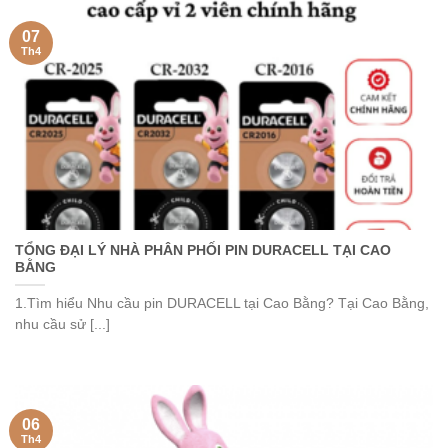
07
Th4
TỔNG ĐẠI LÝ NHÀ PHÂN PHỐI PIN DURACELL TẠI CAO
BẰNG
1.Tìm hiểu Nhu cầu pin DURACELL tại Cao Bằng? Tại Cao Bằng,
nhu cầu sử [...]
06
Th4