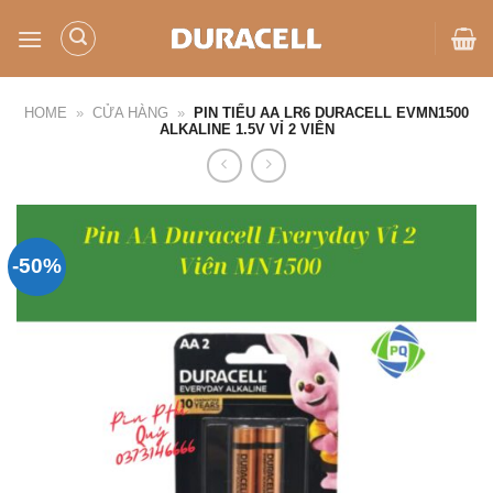
Bỏ
qua
nội
dung
HOME
»
CỬA HÀNG
»
PIN TIỂU AA LR6 DURACELL EVMN1500
ALKALINE 1.5V VỈ 2 VIÊN
-50%