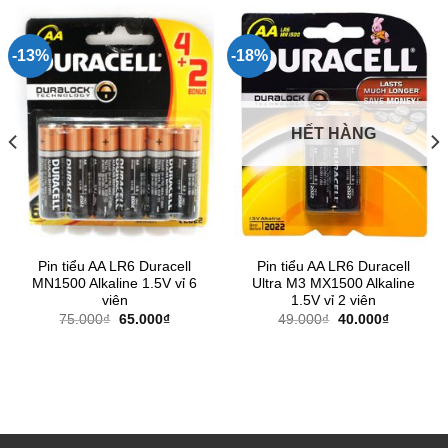
-13%
-18%
HẾT HÀNG
Pin tiểu AA LR6 Duracell
Pin tiểu AA LR6 Duracell
MN1500 Alkaline 1.5V vỉ 6
Ultra M3 MX1500 Alkaline
viên
1.5V vỉ 2 viên
Giá
Giá
Giá
Giá
75.000
₫
65.000
₫
49.000
₫
40.000
₫
gốc
hiện
gốc
hiện
là:
tại
là:
tại
75.000₫.
là:
49.000₫.
là:
.
65.000₫.
40.000₫.