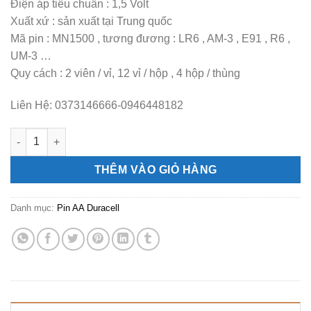
Điện áp tiêu chuẩn : 1,5 Volt
Xuất xứ : sản xuất tại Trung quốc
Mã pin : MN1500 , tương đương : LR6 , AM-3 , E91 , R6 ,
UM-3 …
Quy cách : 2 viên / vỉ, 12 vỉ / hộp , 4 hộp / thùng
Liên Hệ: 0373146666-0946448182
Pin tiểu AA LR6 Duracell EvMN1500 Alkaline 1.5V vỉ 2 viên số l
THÊM VÀO GIỎ HÀNG
Danh mục:
Pin AA Duracell