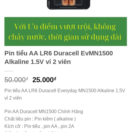
Pin tiểu AA LR6 Duracell EvMN1500
Alkaline 1.5V vỉ 2 viên
Giá
Giá
50.000
25.000
₫
₫
gốc
hiện
Pin tiểu AA LR6 Duracell Everyday MN1500 Alkaline 1.5V
là:
tại
vỉ 2 viên
50.000₫.
là:
25.000₫.
Pin AA Duracell MN1500 Chính Hãng
Chất liệu pin : Pin kiềm ( alkaline )
Kích cỡ : Pin tiểu , pin AA , pin 2A