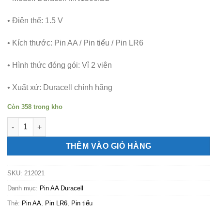
• Điện thế: 1.5 V
• Kích thước: Pin AA / Pin tiểu / Pin LR6
• Hình thức đóng gói: Vỉ 2 viên
• Xuất xứ: Duracell chính hãng
Còn 358 trong kho
Pin tiểu AA LR6 Duracell MN1500 Alkaline 1.5V vỉ 2 viên số lượ
THÊM VÀO GIỎ HÀNG
SKU:
212021
Danh mục:
Pin AA Duracell
Thẻ:
Pin AA
,
Pin LR6
,
Pin tiểu