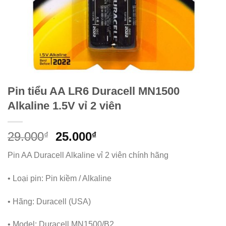
Pin tiểu AA LR6 Duracell MN1500
Alkaline 1.5V vỉ 2 viên
Giá
Giá
29.000
25.000
₫
₫
gốc
hiện
Pin AA Duracell Alkaline vỉ 2 viên chính hãng
là:
tại
29.000₫.
là:
• Loại pin: Pin kiềm / Alkaline
25.000₫.
• Hãng: Duracell (USA)
• Model: Duracell MN1500/B2