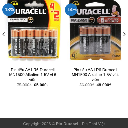
-13%
-14%
Pin tiểu AA LR6 Duracell
Pin tiểu AA LR6 Duracell
MN1500 Alkaline 1.5V vỉ 6
MN1500 Alkaline 1.5V vỉ 4
viên
viên
Giá
Giá
Giá
Giá
75.000
₫
65.000
₫
56.000
₫
48.000
₫
gốc
hiện
gốc
hiện
là:
tại
là:
tại
75.000₫.
là:
56.000₫.
là:
.
65.000₫.
48.000₫.
Copyright 2026 ©
Pin Duracel
- Pin Thái Việt