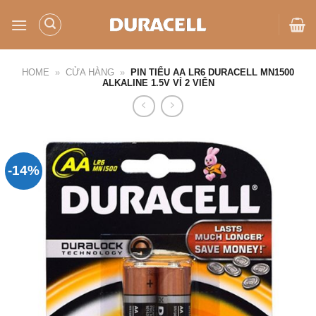
Bỏ
qua
nội
dung
HOME
»
CỬA HÀNG
»
PIN TIỂU AA LR6 DURACELL MN1500
ALKALINE 1.5V VỈ 2 VIÊN
-14%