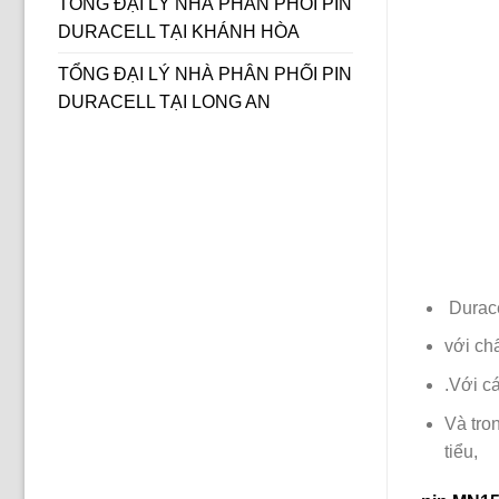
TỔNG ĐẠI LÝ NHÀ PHÂN PHỐI PIN
DURACELL TẠI KHÁNH HÒA
TỔNG ĐẠI LÝ NHÀ PHÂN PHỐI PIN
DURACELL TẠI LONG AN
Durace
với ch
.Với c
Và tro
tiểu,