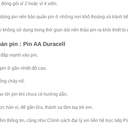
đóng gói vỉ 2 hoặc vỉ 4 viên.
 dùng pin nên bảo quản pin ở những nơi khô thoáng và tránh tiếp
bị không sử dụng trong thờ gian dài nên tháo pin ra khỏi thiết bị
n pin : Pin AA Duracell
 đập mạnh vào pin,
pin ở gần nhiệt độ cao,
ống cháy nổ.
o rời pin khi chưa có hướng dẫn,
c hàn xì, để gần lửa, thánh xa tầm tay trẻ em.
êm thông tin, cũng như Chính sách đại lý xin liên hệ trực tiếp P