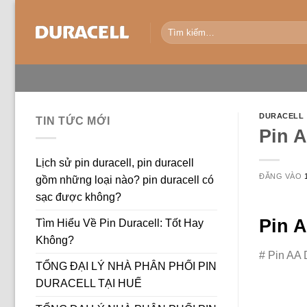
Bỏ
qua
Tìm
kiếm:
nội
dung
DURACELL
TIN TỨC MỚI
Pin 
Lịch sử pin duracell, pin duracell
ĐĂNG VÀO
gồm những loại nào? pin duracell có
sạc được không?
Pin A
Tìm Hiểu Về Pin Duracell: Tốt Hay
Không?
# Pin AA 
TỔNG ĐẠI LÝ NHÀ PHÂN PHỐI PIN
DURACELL TẠI HUẾ