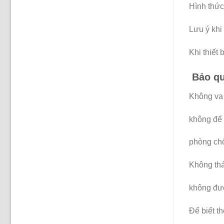
Hình thức 
Lưu ý khi
Khi thiết 
Bảo quả
Không va
không để 
phòng ch
Không thá
không đượ
Để biết th