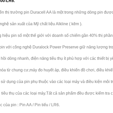
00-LR6.
trên thị trường pin Duracell AA là một trong những dòng pin đượ
nghệ sản xuất của Mỹ chất liệu Alkline ( kẽm ).
 hiệu pin số một thế giới với doanh số chiếm gần 40% thị phần
pin với công nghệ Duralock Power Preserve giữ năng lượng tr
hồi dòng nhanh, điện năng tiêu thụ ít phù hợp với các thiết bị
hóa từ chung cư,máy đo huyết áp, điều khiển đồ chơi, điều khiể
 sử dụng của pin phụ thuộc vào các loại máy và điều kiện môi 
 tiêu thụ của các loại máy.Tất cả sản phẩm đều được kiểm tra c
 của pin : Pin AA / Pin tiểu / LR6.