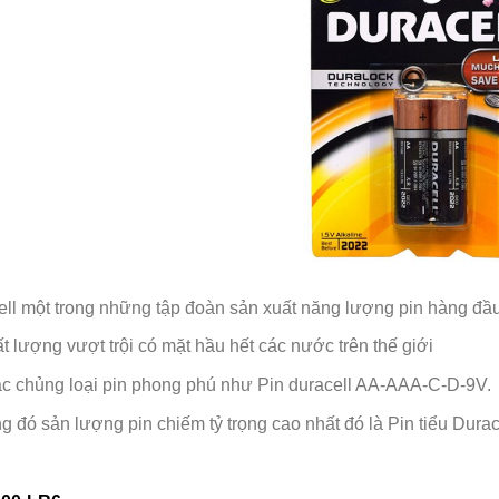
ll một trong những tập đoàn sản xuất năng lượng pin hàng đầu
ất lượng vượt trội có mặt hầu hết các nước trên thế giới
ác chủng loại pin phong phú như Pin duracell AA-AAA-C-D-9V.
ng đó sản lượng pin chiếm tỷ trọng cao nhất đó là Pin tiểu Durac