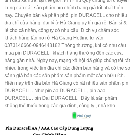
tìm đâu xa nữa, tại thế giới. Pin Phú Quý chúng tôi chuyên
cung cấp các sản phẩm pin chính hãng giá tốt nhất hiện
nay. Chuyên bán và phân phối pin DURACELL cho nhiều
địa chỉ cửa hàng, đại lý ở Hà Giang uy tín giá rẻ. Bán sỉ &
lẻ cho cá nhân, công ty có nhu cầu. Dịch vụ chăm sóc
khách hàng tận nơi ở Hà Giang Hotline tư vấn
0373146666-0946448182 Thông thường, khi có nhu cầu
mua pin DURACELL , khách hàng thường đến các cửa
hàng gần nhà. Ngày nay, mạng xã hội đã giúp chúng tôi rất
nhiều trong việc tìm địa chỉ các điểm bán hàng và có thể so
sánh giá bán các sản phẩm sản phẩm một cách hữu ích.
Hiện nay trên địa bàn Hà Giang có rất nhiều sản phẩm pin
DURACELL . Như pin aa DURACELL , pin aaa
DURACELL , pin Đại DURACELL . Đây là sản phẩm
không thể thiếu trong các gia đình, công ty , nhà kho.