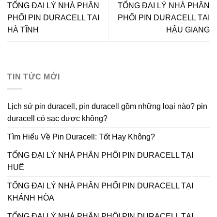
TỔNG ĐẠI LÝ NHÀ PHÂN
TỔNG ĐẠI LÝ NHÀ PHÂN
PHỐI PIN DURACELL TẠI
PHỐI PIN DURACELL TẠI
HÀ TĨNH
HẬU GIANG
TIN TỨC MỚI
Lịch sử pin duracell, pin duracell gồm những loại nào? pin
duracell có sạc được không?
Tìm Hiểu Về Pin Duracell: Tốt Hay Không?
TỔNG ĐẠI LÝ NHÀ PHÂN PHỐI PIN DURACELL TẠI
HUẾ
TỔNG ĐẠI LÝ NHÀ PHÂN PHỐI PIN DURACELL TẠI
KHÁNH HÒA
TỔNG ĐẠI LÝ NHÀ PHÂN PHỐI PIN DURACELL TẠI