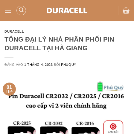
Bỏ
qua
nội
dung
DURACELL
TỔNG ĐẠI LÝ NHÀ PHÂN PHỐI PIN
DURACELL TẠI HÀ GIANG
ĐĂNG VÀO
1 THÁNG 4, 2023
BỞI
PHUQUY
01
Th4