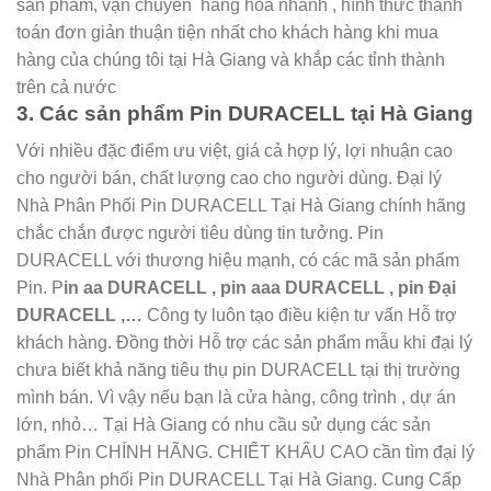
sản phẩm, vận chuyển hàng hóa nhanh , hình thức thanh
toán đơn giản thuận tiện nhất cho khách hàng khi mua
hàng của chúng tôi tại Hà Giang và khắp các tỉnh thành
trên cả nước
3. Các sản phẩm Pin DURACELL tại Hà Giang
Với nhiều đặc điểm ưu việt, giá cả hợp lý, lợi nhuận cao
cho người bán, chất lượng cao cho người dùng. Đại lý
Nhà Phân Phối Pin DURACELL Tại Hà Giang chính hãng
chắc chắn được người tiêu dùng tin tưởng. Pin
DURACELL với thương hiệu mạnh, có các mã sản phẩm
Pin. P
in aa DURACELL , pin aaa DURACELL , pin Đại
DURACELL ,…
Công ty luôn tạo điều kiện tư vấn Hỗ trợ
khách hàng. Đồng thời Hỗ trợ các sản phẩm mẫu khi đại lý
chưa biết khả năng tiêu thụ pin DURACELL tại thị trường
mình bán. Vì vậy nếu bạn là cửa hàng, công trình , dự án
lớn, nhỏ… Tại Hà Giang có nhu cầu sử dụng các sản
phẩm Pin CHÍNH HÃNG. CHIẾT KHẤU CAO cần tìm đại lý
Nhà Phân phối Pin DURACELL Tại Hà Giang. Cung Cấp