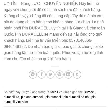
UY TÍN – Năng LỰC – CHUYÊN NGHIỆP. Hãy liên hệ
ngay với chúng tôi để có chính sách ưu đãi khách hàng.
Không chỉ vậy, chúng tôi còn cung cấp đầy đủ mã pin với
pin đa dạng chính hãng cho khách hàng lựa chọn. Là nhà
phân phối Pin DURACELL uy tín tại Hà Giang và trên toàn
Quốc. Pin DURACELL sẽ mang đến sự hài lòng cho quý
khách hàng. Liên hệ tư vấn Miễn phí: 0373146666-
0946448182. Để nhận báo giá sỉ, báo giá lẻ, chúng tôi sẽ
giao hàng tận nơi trên toàn quốc. Phục vụ tận hưởng tình
cảm chu đáo nhất cho quý khách hàng
Bài viết này được đăng trong
Duracell
và được gắn thẻ
Duracell
,
duracell 4a
,
pin aaa duracell
,
pin duracell
,
pin duracell hà nôi
,
pin
duracell việt nam
.