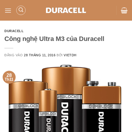
Bỏ
qua
nội
dung
DURACELL
Công nghệ Ultra M3 của Duracell
ĐĂNG VÀO
28 THÁNG 11, 2016
BỞI
VIETDH
28
Th11