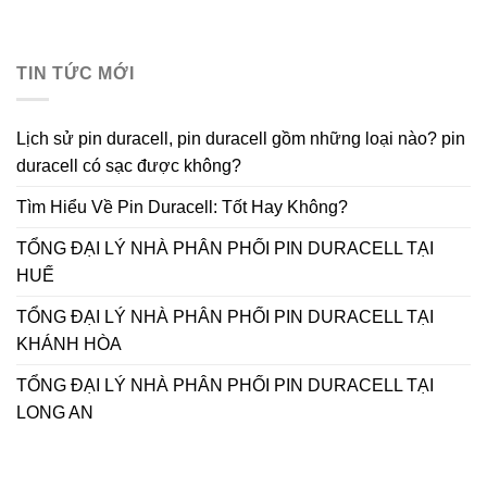
TIN TỨC MỚI
Lịch sử pin duracell, pin duracell gồm những loại nào? pin
duracell có sạc được không?
Tìm Hiểu Về Pin Duracell: Tốt Hay Không?
TỔNG ĐẠI LÝ NHÀ PHÂN PHỐI PIN DURACELL TẠI
HUẾ
TỔNG ĐẠI LÝ NHÀ PHÂN PHỐI PIN DURACELL TẠI
KHÁNH HÒA
TỔNG ĐẠI LÝ NHÀ PHÂN PHỐI PIN DURACELL TẠI
LONG AN