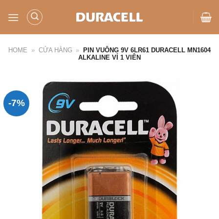
Bỏ
qua
nội
dung
HOME
»
CỬA HÀNG
»
PIN VUÔNG 9V 6LR61 DURACELL MN1604
ALKALINE VỈ 1 VIÊN
-7%