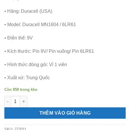
70.000₫.
• Hãng: Duracell (USA)
• Model: Duracell MN1604 / 6LR61
• Điện thế: 9V
• Kích thước: Pin 9V/ Pin vuông/ Pin 6LR61
• Hình thức đóng gói: Vỉ 1 viên
• Xuất xứ: Trung Quốc
Còn 858 trong kho
Pin vuông 9V 6LR61 Duracell MN1604 Alkaline vỉ 1 viên số lượ
THÊM VÀO GIỎ HÀNG
SKU:
272011