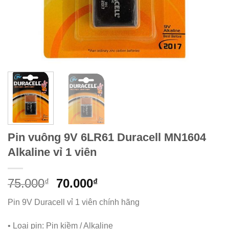
Pin vuông 9V 6LR61 Duracell MN1604
Alkaline vỉ 1 viên
Giá
Giá
75.000
70.000
₫
₫
gốc
hiện
Pin 9V Duracell vỉ 1 viên chính hãng
là:
tại
75.000₫.
là:
• Loại pin: Pin kiềm / Alkaline